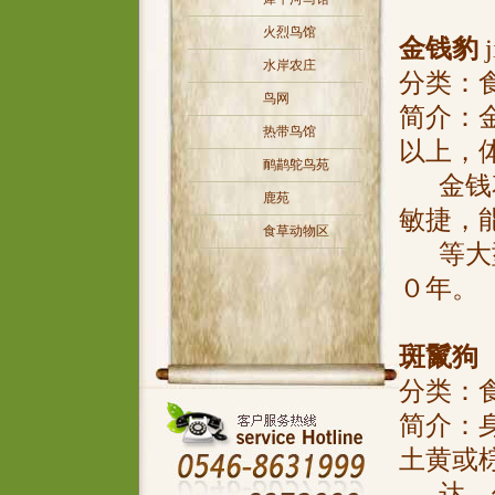
火烈鸟馆
金钱豹
水岸农庄
分类：
鸟网
简介：
热带鸟馆
以上，
鸸鹋鸵鸟苑
金钱花
鹿苑
敏捷，
食草动物区
等大型
０年。
斑鬣狗
分类：
简介：身
土黄或
达，但