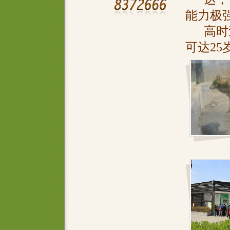
能力极强
高时速
可达25