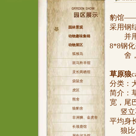
豹馆—
采用钢
园林景观
并用网
动物趣味集锦
8*8钢
动物展区
舍，2
狐猴岛
斑马羚羊馆
灵长两栖馆
草原狼
c
袋鼠舍
分类：
虎区
简介：
熊舍
宽，尾
狼豹舍
竖立不
非洲狮、金虎舍
平均身长
长颈鹿馆
狼比公
犀牛河马馆