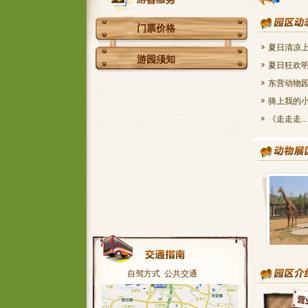
门票价格
夏日清凉上
游园须知
夏日狂欢明
东营动物园
骑上我的小
《走走走..
自驾方式
公共交通