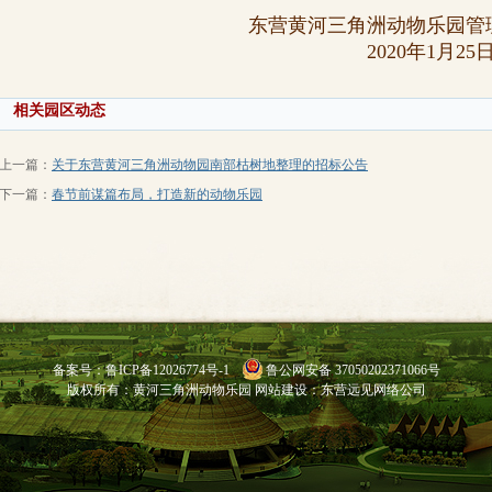
东营黄河三角洲动物乐园管理有
2020年1月25
相关园区动态
上一篇：
关于东营黄河三角洲动物园南部枯树地整理的招标公告
下一篇：
春节前谋篇布局，打造新的动物乐园
备案号：
鲁ICP备12026774号-1
鲁公网安备 37050202371066号
版权所有：黄河三角洲动物乐园 网
站
建设：
东营远见网络公司