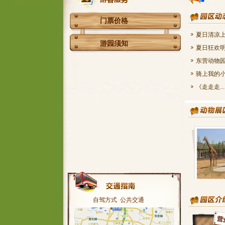
门票价格
夏日清凉上
游园须知
夏日狂欢明
东营动物园
骑上我的小
长
《走走走..
自驾方式
公共交通