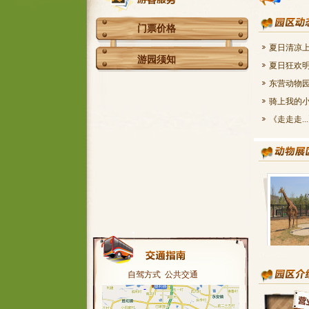
门票价格
夏日清凉上
游园须知
夏日狂欢明
东营动物园
骑上我的小
《走走走..
自驾方式
公共交通